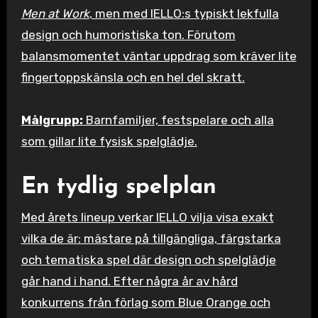
Men at Work
, men med IELLO:s typiskt lekfulla
design och humoristiska ton. Förutom
balansmomentet väntar uppdrag som kräver lite
fingertoppskänsla och en hel del skratt.
Målgrupp:
Barnfamiljer, festspelare och alla
som gillar lite fysisk spelglädje.
En tydlig spelplan
Med årets lineup verkar IELLO vilja visa exakt
vilka de är: mästare på tillgängliga, färgstarka
och tematiska spel där design och spelglädje
går hand i hand. Efter några år av hård
konkurrens från förlag som Blue Orange och