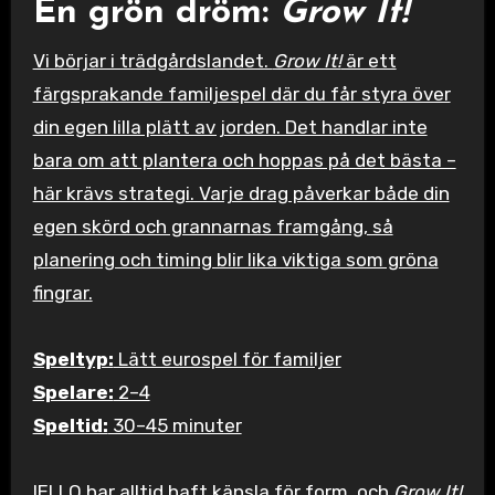
En grön dröm:
Grow It!
Vi börjar i trädgårdslandet.
Grow It!
är ett
färgsprakande familjespel där du får styra över
din egen lilla plätt av jorden. Det handlar inte
bara om att plantera och hoppas på det bästa –
här krävs strategi. Varje drag påverkar både din
egen skörd och grannarnas framgång, så
planering och timing blir lika viktiga som gröna
fingrar.
Speltyp:
Lätt eurospel för familjer
Spelare:
2–4
Speltid:
30–45 minuter
IELLO har alltid haft känsla för form, och
Grow It!