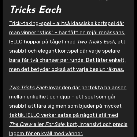
Tricks Each
Trick-taking-spel – alltså klassiska kortspel där
man vinner “stick” – har fått en rejäl renässans.
IELLO hoppar på tåget med
Two Tricks Each
, ett
snabbt och elegant kortspel där varje spelare
bara får två chanser per runda. Det låter enkelt,
men det betyder också att varje beslut räknas.
Two Tricks Each
lovar den där perfekta balansen
mellan enkelhet och djup – ett spel som går
snabbt att lära sig men som bjuder på mycket
taktik. IELLO verkar satsa på något i stil med
The Crew
eller
For Sale
: kort, intensivt och precis
lagom för en kväll med vänner.