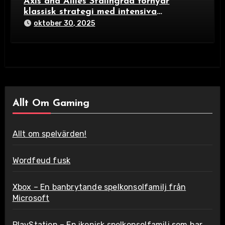
Axis and Allies Stalingrad förnyar
klassisk strategi med intensiva
stadsstrider och taktiskt djup
oktober 30, 2025
Allt Om Gaming
Allt om spelvärden!
Wordfeud fusk
Xbox – En banbrytande spelkonsolfamilj från
Microsoft
PlayStation – En ikonisk spelkonsolfamilj som har