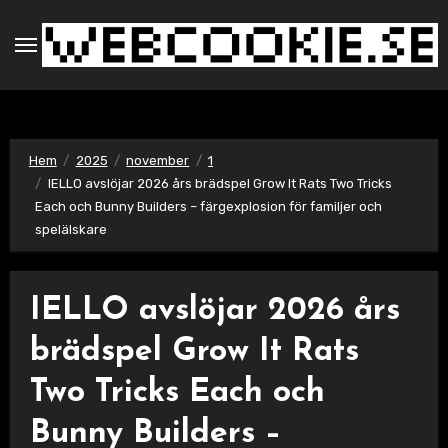
Hoppa
till
innehåll
Hem
2025
november
1
IELLO avslöjar 2026 års brädspel Grow It Rats Two Tricks
Each och Bunny Builders – färgexplosion för familjer och
spelälskare
IELLO avslöjar 2026 års
brädspel Grow It Rats
Two Tricks Each och
Bunny Builders –