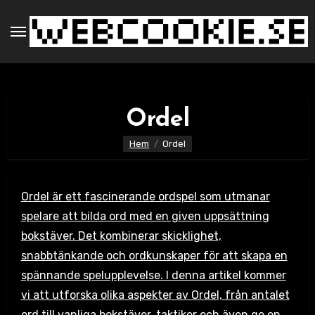
Hoppa
till
innehåll
Ordel
Hem
Ordel
Ordel är ett fascinerande ordspel som utmanar
spelare att bilda ord med en given uppsättning
bokstäver. Det kombinerar skicklighet,
snabbtänkande och ordkunskaper för att skapa en
spännande spelupplevelse. I denna artikel kommer
vi att utforska olika aspekter av Ordel, från antalet
ord till vanliga bokstäver, taktiker och även ge en