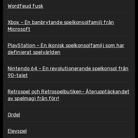
Wordfeud fusk
Xbox – En banbrytande spelkonsolfamilj från
Microsoft
PlayStation – En ikonisk spelkonsolfamilj som har
definierat spelvärlden
Nintendo 64 – En revolutionerande spelkonsol från
90-talet
Retrospel och Retrospelbutiken- Återupptäckandet
av spelmagi från förr!
Ordel
Elevspel