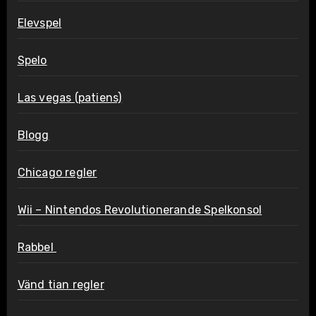
Elevspel
Spelo
Las vegas (patiens)
Blogg
Chicago regler
Wii – Nintendos Revolutionerande Spelkonsol
Rabbel
Vänd tian regler