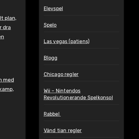
Elevspel
lt plan,
Spelo
r dra
en
Las vegas (patiens)
Blogg
Chicago regler
en med
rkamp,
Wii – Nintendos
Revolutionerande Spelkonsol
Rabbel
Vänd tian regler