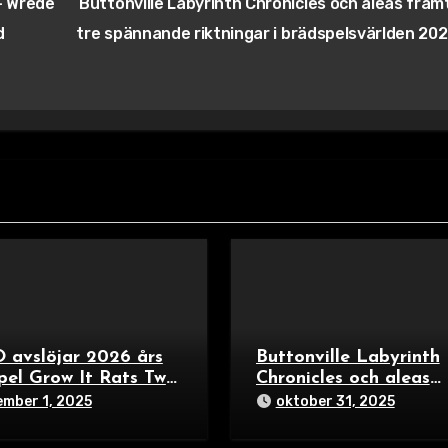
– Wrede
Buttonville Labyrinth Chronicles och aleas framt
d
tre spännande riktningar i brädspelsvärlden 20
 avslöjar 2026 års
Buttonville Labyrinth
pel Grow It Rats Two
Chronicles och aleas
s Each och Bunny
framtid – tre spännan
mber 1, 2025
oktober 31, 2025
ers – färgexplosion
riktningar i
miljer och
brädspelsvärlden 202