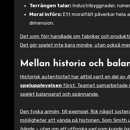
Terrängen talar:
Industribyggnader, ruiner 
Moral införs:
Ett moralfält påverkar hela 
dimension.
Det som förr handlade om fabriker och produkti
Det gör spelet inte bara mindre, utan också me
Mellan historia och bala
Historisk autenticitet har alltid varit en del av
A
spelupplevelsen
först. Teamet samarbetade med
spelet balanserat och spännande.
Den tyska armén, till exempel, fick något juster
möjligheter att vända på historien. Som Smith 
hände – utan om att utforska vad som kunde ha 