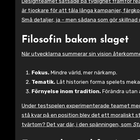
Designteamet satsade på tydlighet framför real
är tjockare för att tåla långa kampanjer, färg
Små detaljer, ja – men sådana som gör skillnad 
Filosofin bakom slaget
När utvecklarna summerar sin vision återkomme
Fokus.
Mindre värld, mer närkamp.
Tematik.
Låt historien forma spelets mekan
Förnyelse inom tradition.
Förändra utan a
Under testspelen experimenterade teamet med r
stå kvar på en position blev det ett moraliskt s
tvärtom? Det var där, i den spänningen, som
St