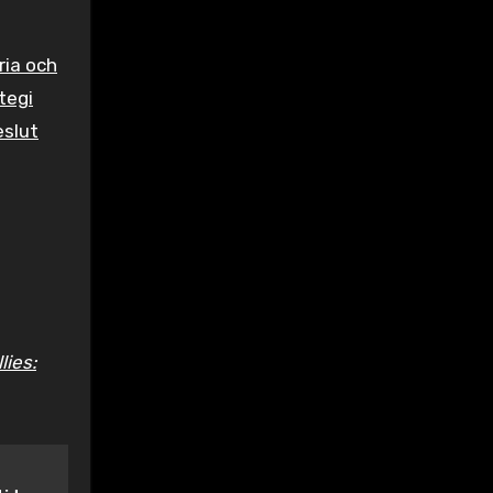
ria och
tegi
eslut
ies: