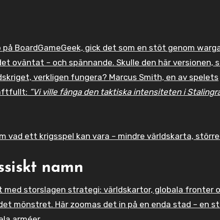
 på BoardGameGeek, gick det som en stöt genom warg
 det oväntat – och spännande. Skulle den här versionen, 
dskriget, verkligen fungera? Marcus Smith, en av spelets
ftfullt:
”Vi ville fånga den taktiska intensiteten i Stalingr
m vad ett krigsspel kan vara – mindre världskarta, större
assiskt namn
 med storslagen strategi: världskartor, globala fronter 
det mönstret. Här zoomas det in på en enda stad – en st
ela arméer.