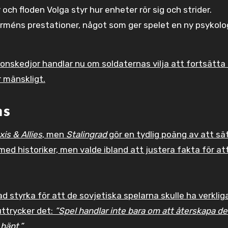
och floden Volga styr hur enheter rör sig och strider.
arméns prestationer, något som ger spelet en ny psykolo
onskedjor handlar nu om soldaternas vilja att fortsätta
r mänskligt.
ns
xis & Allies
, men
Stalingrad
gör en tydlig poäng av att sä
 historiker, men valde ibland att justera fakta för att
ad styrka för att de sovjetiska spelarna skulle ha verklig
uttrycker det:
”Spel handlar inte bara om att återskapa d
hänt.”