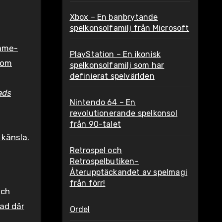
Xbox – En banbrytande
spelkonsolfamilj från Microsoft
ame-
PlayStation – En ikonisk
som
spelkonsolfamilj som har
definierat spelvärlden
ads
Nintendo 64 – En
revolutionerande spelkonsol
från 90-talet
 känsla.
Retrospel och
Retrospelbutiken-
Återupptäckandet av spelmagi
från förr!
och
ad där
Ordel