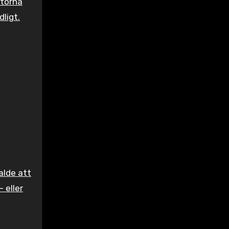
rtorna
ligt.
alde att
 eller