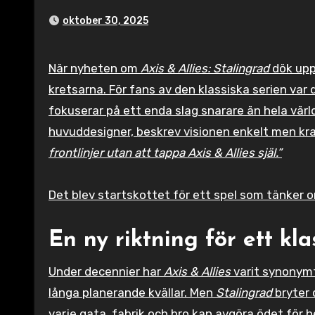
oktober 30, 2025
När nyheten om
Axis & Allies: Stalingrad
dök upp
kretsarna. För fans av den klassiska serien var
fokuserar på ett enda slag snarare än hela värl
huvuddesigner, beskrev visionen enkelt men kra
frontlinjer utan att tappa Axis & Allies själ.”
Det blev startskottet för ett spel som tänker o
En ny riktning för ett kl
Under decennier har
Axis & Allies
varit synonymt
långa planerande kvällar. Men
Stalingrad
bryter 
varje gata, fabrik och bro kan avgöra ödet för h