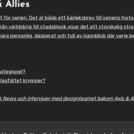
& Allies
ör serien. Det är både ett kärleksbrev till seriens histo
 världskrig till stadsblock visar det att storskalig stra
ra personlig, desperat och full av ögonblick där varje b
rategispel?
 slagfältet krymper?
k News och intervjuer med designteamet bakom Axis & All