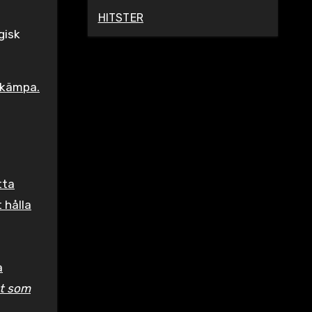
HITSTER
gisk
 kämpa.
tta
 hålla
a
et som