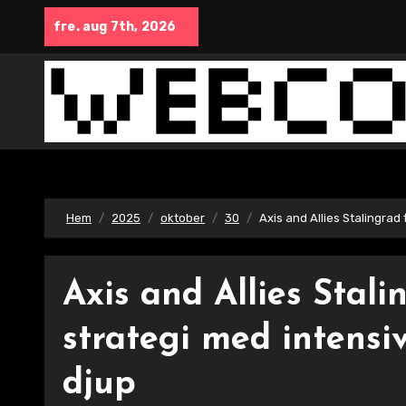
Hoppa
fre. aug 7th, 2026
till
innehåll
Hem
2025
oktober
30
Axis and Allies Stalingrad
Axis and Allies Stali
strategi med intensiv
djup