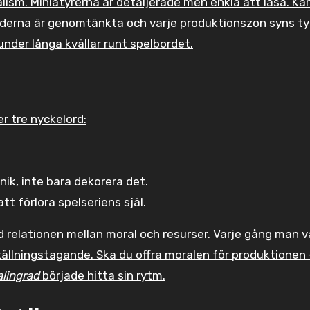
ism. Miniatyrerna är detaljerade men enkla att läsa. Ka
koderna är genomtänkta och varje produktionszon syns tyd
under långa kvällar runt spelbordet.
r tre nyckelord:
ik, inte bara dekorera det.
tt förlora spelseriens själ.
elationen mellan moral och resurser. Varje gång man v
tällningstagande. Ska du offra moralen för produktionen –
alingrad
började hitta sin rytm.