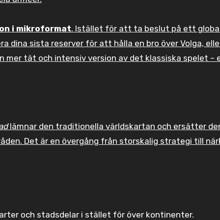
on i mikroformat
. Istället för att ta beslut på ett globa
a dina sista reserver för att hålla en bro över Volga, elle
en mer tät och intensiv version av det klassiska spelet – 
ad
lämnar den traditionella världskartan och ersätter d
den. Det är en övergång från storskalig strategi till nä
rter och stadsdelar i stället för över kontinenter.