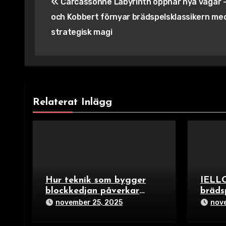
Carcassonne Labyrinth öppnar nya vägar 
och Kobbert förnyar brädspelsklassikern me
strategisk magi
Relaterat Inlägg
Hur teknik som bygger
IELLO
blockkedjan påverkar
bräds
spelets upplägg för 2025
Trick
november 25, 2025
nove
Build
för fa