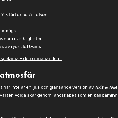
 förstärker berättelsen:
eförmåga.
cis som i verkligheten.
 av ryskt luftvärn.
st spelarna – den utmanar dem.
 atmosfär
t här inte är en ljus och glänsande version av
Axis & Allie
 kvarter. Volga skär genom landskapet som en kall påmin