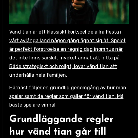
Vänd tian är ett klassiskt kortspel de allra flesta i
vårt avlånga land någon gång ägnat sig åt. Spelet
är perfekt förströelse en regnig dag inomhus när
det inte finns särskilt mycket annat att hitta på.
Både strategiskt och roligt, lovar vänd tian att
underhålla hela familjen.
Härnäst följer en grundlig genomgång av hur man
spelar samt de regler som gäller för vänd tian. Må
bäste spelare vinna!
Grundläggande regler
hur vänd tian går till