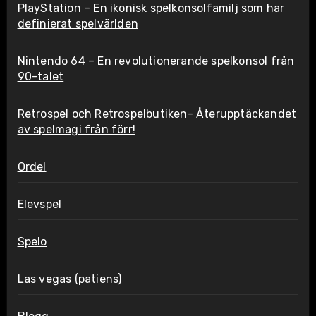
PlayStation – En ikonisk spelkonsolfamilj som har
definierat spelvärlden
Nintendo 64 – En revolutionerande spelkonsol från
90-talet
Retrospel och Retrospelbutiken- Återupptäckandet
av spelmagi från förr!
Ordel
Elevspel
Spelo
Las vegas (patiens)