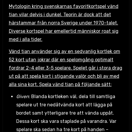
Mytologin kring svenskarnas favoritkortspel vänd
tian vilar delvis i dunkel. Teorin är dock att det
härstammar från norra Sverige under 1970-talet.
Diverse kortspel har emellertid människor roat sig
med i alla tider.
Vänd tian använder sig av en sedvanlig kortlek om
52 kort utan jokrar där en spelomgång optimalt
fordrar 2-4 eller 3-5 spelare. Spelet går i stora drag
ut på att spela kort i stigande valör och bli av med
alla sina kort. Spela vänd tian på följande sätt:
Given
: Blanda kortleken väl, dela till samtliga
spelare ut tre nedåtvända kort att lägga på
bordet samt ytterligare tre att vända uppåt.
Dessa kort ska vara staplade på varandra. Var
spelare ska sedan ha tre kort på handen –