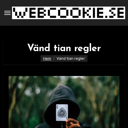
Hoppa
till
innehåll
Vänd tian regler
Hem
Vänd tian regler