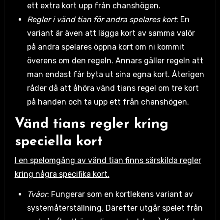
ett extra kort upp från chanshögen.
Regler i vänd tian för andra spelares kort
: En
variant är även att lägga kort av samma valör
på andra spelares öppna kort om ni kommit
överens om den regeln. Annars gäller regeln att
man endast får byta ut sina egna kort. Återigen
råder då att åhöra vänd tians regel om tre kort
på handen och ta upp ett från chanshögen.
Vänd tians regler kring
speciella kort
I en spelomgång av vänd tian finns särskilda regler
kring några specifika kort.
Tvåor
: Fungerar som en kortlekens variant av
systemåterställning. Därefter utgår spelet från