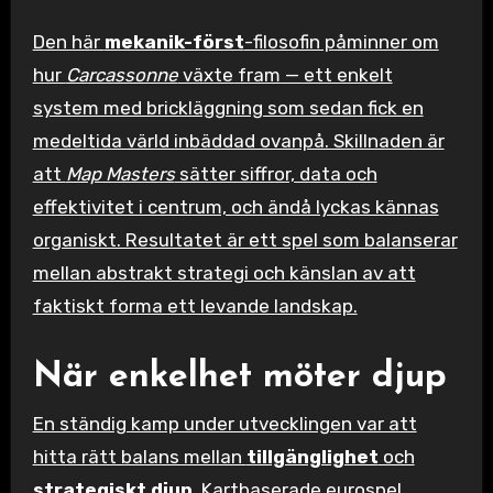
Den här
mekanik-först
-filosofin påminner om
hur
Carcassonne
växte fram — ett enkelt
system med brickläggning som sedan fick en
medeltida värld inbäddad ovanpå. Skillnaden är
att
Map Masters
sätter siffror, data och
effektivitet i centrum, och ändå lyckas kännas
organiskt. Resultatet är ett spel som balanserar
mellan abstrakt strategi och känslan av att
faktiskt forma ett levande landskap.
När enkelhet möter djup
En ständig kamp under utvecklingen var att
hitta rätt balans mellan
tillgänglighet
och
strategiskt djup
. Kartbaserade eurospel