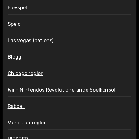
Elevspel
Spelo
Las vegas (patiens)
Blogg
Chicago regler
Wii – Nintendos Revolutionerande Spelkonsol
Rabbel
Vänd tian regler