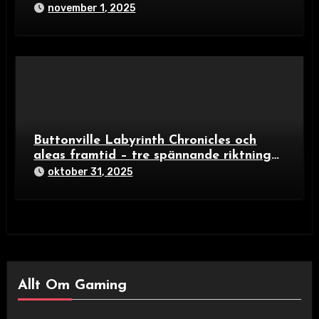
Builders – färgexplosion för familjer och
november 1, 2025
spelälskare
Buttonville Labyrinth Chronicles och
aleas framtid – tre spännande riktningar
i brädspelsvärlden 2024
oktober 31, 2025
Allt Om Gaming