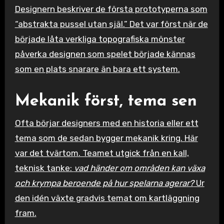
Designern beskriver de första prototyperna som
“abstrakta pussel utan själ.” Det var först när de
började låta verkliga topografiska mönster
påverka designen som spelet började kännas
som en plats snarare än bara ett system.
Mekanik först, tema sen
Ofta börjar designers med en historia eller ett
tema som de sedan bygger mekanik kring. Här
var det tvärtom. Teamet utgick från en kall,
teknisk tanke:
vad händer om områden kan växa
och krympa beroende på hur spelarna agerar?
Ur
den idén växte gradvis temat om kartläggning
fram.