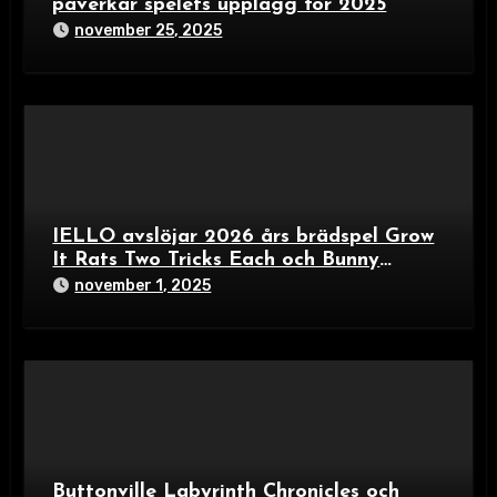
påverkar spelets upplägg för 2025
november 25, 2025
IELLO avslöjar 2026 års brädspel Grow
It Rats Two Tricks Each och Bunny
Builders – färgexplosion för familjer och
november 1, 2025
spelälskare
Buttonville Labyrinth Chronicles och