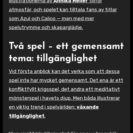
Illustrationerna av
Annika Heller
tillför
atmosfär, och spelet kan tilltala fans av titlar
som Azul och Calico — men med mer
spelutrymme och skaparglädje.
Två spel – ett gemensamt
tema: tillgänglighet
Vid första anblick kan det verka som att dessa
spel inte har mycket gemensamt. Det ena är ett
konfliktfyllt krigsspel, det andra ett meditativt
mönsterspel i havets djup. Men båda illustrerar
en viktig trend i spelvärlden:
växande
tillgänglighet
.