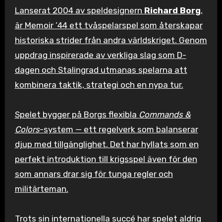
Lanserat 2004 av speldesignern
Richard Borg
,
är Memoir ’44 ett tvåspelarspel som återskapar
historiska strider från andra världskriget. Genom
uppdrag inspirerade av verkliga slag som D-
dagen och Stalingrad utmanas spelarna att
kombinera taktik, strategi och en nypa tur.
Spelet bygger på Borgs flexibla
Commands &
Colors
-system — ett regelverk som balanserar
djup med tillgänglighet. Det har hyllats som en
perfekt introduktion till krigsspel även för den
som annars drar sig för tunga regler och
militärteman.
Trots sin internationella succé har spelet aldrig