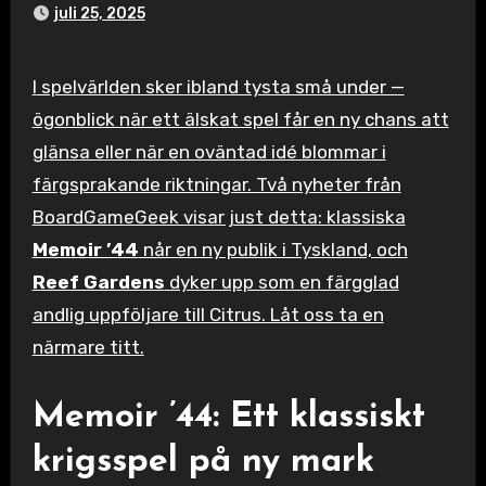
juli 25, 2025
I spelvärlden sker ibland tysta små under —
ögonblick när ett älskat spel får en ny chans att
glänsa eller när en oväntad idé blommar i
färgsprakande riktningar. Två nyheter från
BoardGameGeek visar just detta: klassiska
Memoir ’44
når en ny publik i Tyskland, och
Reef Gardens
dyker upp som en färgglad
andlig uppföljare till Citrus. Låt oss ta en
närmare titt.
Memoir ’44: Ett klassiskt
krigsspel på ny mark