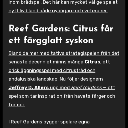
inom brädspel. Det här kan mycket väl ge spelet
nytt liv bland både nybörjare och veteraner.
Reef Gardens: Citrus får
ett färgglatt syskon
Bland de mer meditativa strategispelen från det
senaste decenniet minns många
Citrus
, ett
brickläggningsspel med citrusträd och
andalusiska landskap. Nu följer designern
Jeffrey D. Allers
upp med
Reef Gardens
— ett
spel som tar inspiration från havets färger och
former.
I Reef Gardens bygger spelare egna