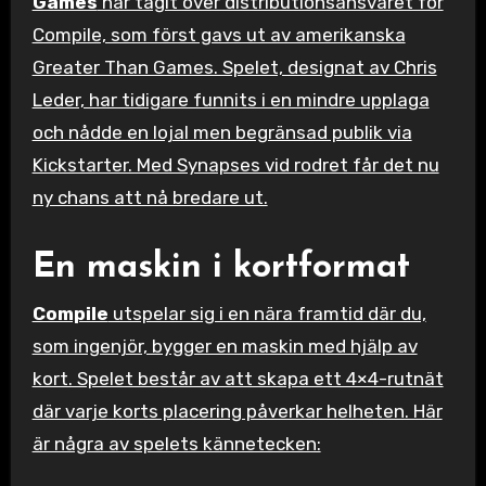
Games
har tagit över distributionsansvaret för
Compile, som först gavs ut av amerikanska
Greater Than Games. Spelet, designat av Chris
Leder, har tidigare funnits i en mindre upplaga
och nådde en lojal men begränsad publik via
Kickstarter. Med Synapses vid rodret får det nu
ny chans att nå bredare ut.
En maskin i kortformat
Compile
utspelar sig i en nära framtid där du,
som ingenjör, bygger en maskin med hjälp av
kort. Spelet består av att skapa ett 4×4-rutnät
där varje korts placering påverkar helheten. Här
är några av spelets kännetecken: