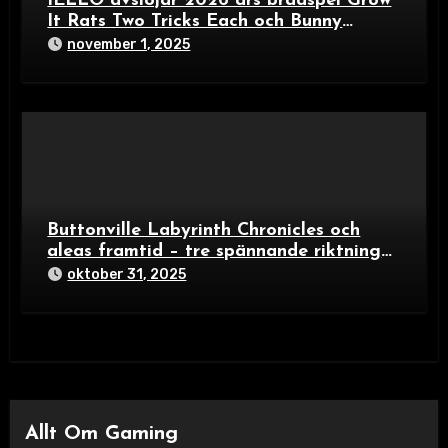
IELLO avslöjar 2026 års brädspel Grow
It Rats Two Tricks Each och Bunny
Builders – färgexplosion för familjer och
november 1, 2025
spelälskare
Buttonville Labyrinth Chronicles och
aleas framtid – tre spännande riktningar
i brädspelsvärlden 2024
oktober 31, 2025
Allt Om Gaming