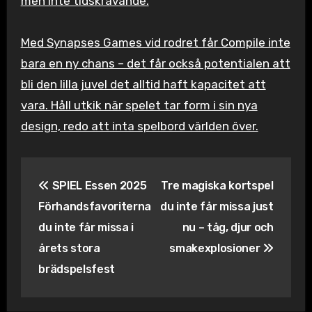
men inte tidskrävande.
Med Synapses Games vid rodret får Compile inte
bara en ny chans – det får också potentialen att
bli den lilla juvel det alltid haft kapacitet att
vara. Håll utkik när spelet tar form i sin nya
design, redo att inta spelbord världen över.
Inläggsnavigering
SPIEL Essen 2025
Tre magiska kortspel
Förhandsfavoriterna
du inte får missa just
du inte får missa i
nu – tåg, djur och
årets stora
smakexplosioner
brädspelsfest