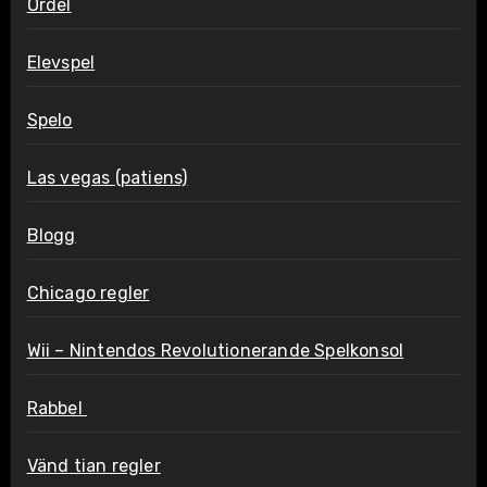
Ordel
Elevspel
Spelo
Las vegas (patiens)
Blogg
Chicago regler
Wii – Nintendos Revolutionerande Spelkonsol
Rabbel
Vänd tian regler