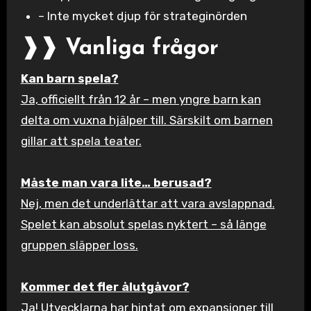
– Inte mycket djup för strateginörden
❱❱ Vanliga frågor
Kan barn spela?
Ja, officiellt från 12 år – men yngre barn kan
delta om vuxna hjälper till. Särskilt om barnen
gillar att spela teater.
Måste man vara lite… berusad?
Nej, men det underlättar att vara avslappnad.
Spelet kan absolut spelas nyktert – så länge
gruppen släpper loss.
Kommer det fler ålutgåvor?
Ja! Utvecklarna har hintat om expansioner till