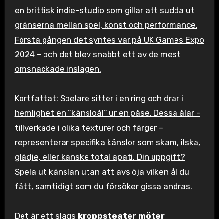
en brittisk indie-studio som gillar att sudda ut
gränserna mellan spel, konst och performance.
Första gången det syntes var på UK Games Expo
2024 – och det blev snabbt ett av de mest
omsnackade inslagen.
Kortfattat: Spelare sitter i en ring och drar i
hemlighet en ”känsloål” ur en påse. Dessa ålar –
tillverkade i olika texturer och färger –
representerar specifika känslor som skam, ilska,
glädje, eller kanske total apati. Din uppgift?
Spela ut känslan utan att avslöja vilken ål du
fått, samtidigt som du försöker gissa andras.
Det är ett slags
kroppsteater möter