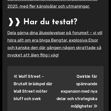
2025, med fler känsloålar och utmaningar.
❱❱ Har du testat?
Dela gärna dina ålupplevelser på forumet – vi vill
höra allt om era blyga Bengtar, explosiva Elsor
och kanske den där gången någon skrattade så
mycket att ålen flög i väg!
Inläggsnavigering
Wolf Street –
Qwirkle får
Brutalt brädspel där
spännande
Wall Street möter
expansion med nya
bluff och svek
delar och strategiska
möjligheter