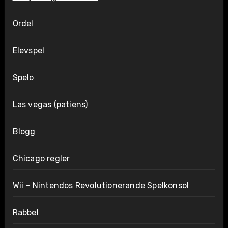
Ordel
Elevspel
Spelo
Las vegas (patiens)
Blogg
Chicago regler
Wii – Nintendos Revolutionerande Spelkonsol
Rabbel