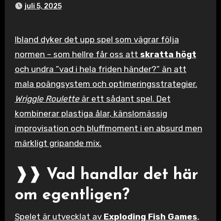
juli 5, 2025
Ibland dyker det upp spel som vägrar följa
normen – som hellre får oss att
skratta högt
och undra ”vad i hela friden händer?” än att
mala poängsystem och optimeringsstrategier.
Wriggle Roulette
är ett sådant spel. Det
kombinerar plastiga ålar, känslomässig
improvisation och bluffmoment i en absurd men
märkligt gripande mix.
❱❱ Vad handlar det här
om egentligen?
Spelet är utvecklat av
Exploding Fish Games
,