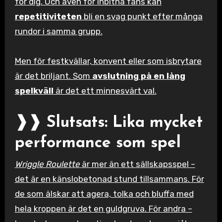
för dig. Och även för inbitna fans kan
repetitiviteten
bli en svag punkt efter många
rundor i samma grupp.
Men för festkvällar, konvent eller som isbrytare
är det briljant. Som
avslutning på en lång
spelkväll
är det ett minnesvärt val.
❱❱ Slutsats: Lika mycket
performance som spel
Wriggle Roulette
är mer än ett sällskapsspel –
det är en känslobetonad stund tillsammans. För
de som älskar att agera, tolka och bluffa med
hela kroppen är det en guldgruva. För andra –