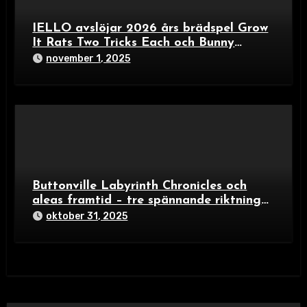
IELLO avslöjar 2026 års brädspel Grow
It Rats Two Tricks Each och Bunny
Builders – färgexplosion för familjer och
november 1, 2025
spelälskare
Buttonville Labyrinth Chronicles och
aleas framtid – tre spännande riktningar
i brädspelsvärlden 2024
oktober 31, 2025