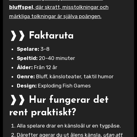
bluffspel
, där skratt, misstolkningar och
märkliga tolkningar är själva poängen.
❱❱ Faktaruta
Spelare:
3–8
Speltid:
20–40 minuter
Ålder:
Från 12 år
Genre:
Bluff, känsloteater, taktil humor
Design:
Exploding Fish Games
❱❱ Hur fungerar det
rent praktiskt?
Alla spelare drar en känsloål ur en tygpåse.
Därefter agerar du ut ålens känsla,
utan att