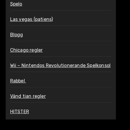
Spelo
Las vegas (patiens)
Blogg
Chicago regler
Wii – Nintendos Revolutionerande Spelkonsol
Rabbel
Vänd tian regler
HITSTER