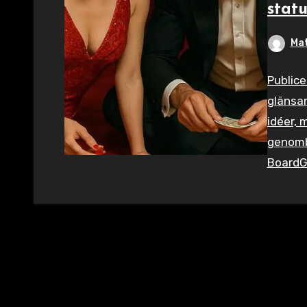
stat
Mat
Public
glänsan
idéer, 
genombr
BoardG