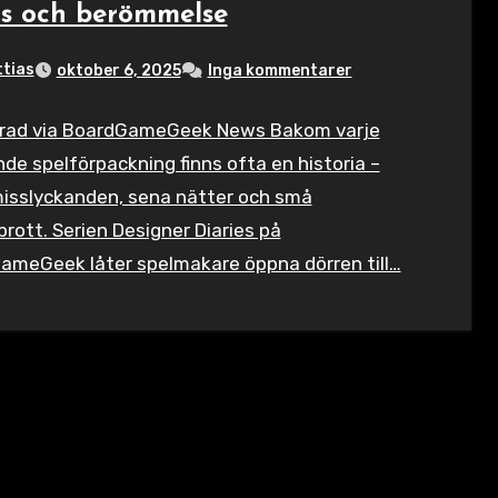
us och berömmelse
tias
oktober 6, 2025
Inga kommentarer
erad via BoardGameGeek News Bakom varje
de spelförpackning finns ofta en historia –
misslyckanden, sena nätter och små
ott. Serien Designer Diaries på
ameGeek låter spelmakare öppna dörren till…