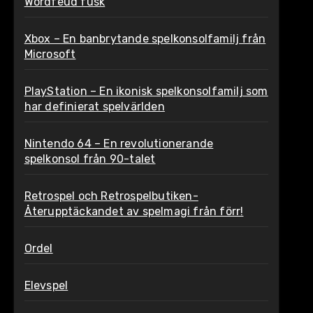
Wordfeud fusk
Xbox – En banbrytande spelkonsolfamilj från
Microsoft
PlayStation – En ikonisk spelkonsolfamilj som
har definierat spelvärlden
Nintendo 64 – En revolutionerande
spelkonsol från 90-talet
Retrospel och Retrospelbutiken-
Återupptäckandet av spelmagi från förr!
Ordel
Elevspel