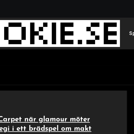
S
Carpet när glamour möter
tegi i ett brädspel om makt