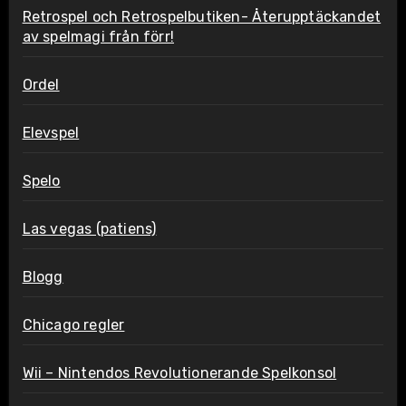
Retrospel och Retrospelbutiken- Återupptäckandet
av spelmagi från förr!
Ordel
Elevspel
Spelo
Las vegas (patiens)
Blogg
Chicago regler
Wii – Nintendos Revolutionerande Spelkonsol